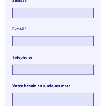
Société
u
e
l
q
E-mail
*
u
e
s
Téléphone
*
*
Votre besoin en quelques mots